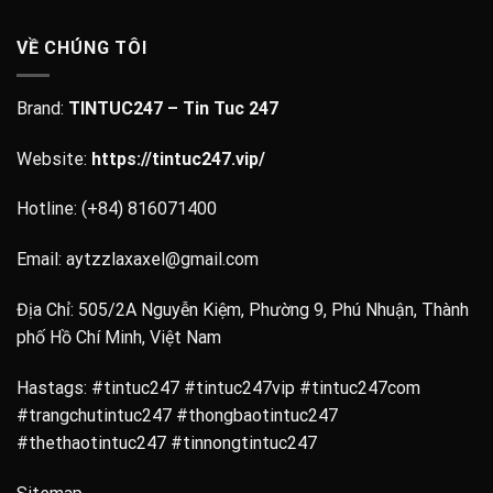
VỀ CHÚNG TÔI
Brand:
TINTUC247 – Tin Tuc 247
Website:
https://tintuc247.vip/
Hotline:
(+84) 816071400
Email:
aytzzlaxaxel@gmail.com
Địa Chỉ: 505/2A Nguyễn Kiệm, Phường 9, Phú Nhuận, Thành
phố Hồ Chí Minh, Việt Nam
Hastags: #tintuc247 #tintuc247vip #tintuc247com
#trangchutintuc247 #thongbaotintuc247
#thethaotintuc247 #tinnongtintuc247