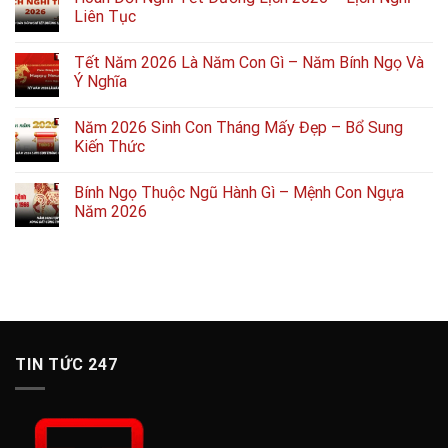
Liên Tục
Tết Năm 2026 Là Năm Con Gì – Năm Bính Ngọ Và
Ý Nghĩa
Năm 2026 Sinh Con Tháng Mấy Đẹp – Bổ Sung
Kiến Thức
Bính Ngọ Thuộc Ngũ Hành Gì – Mệnh Con Ngựa
Năm 2026
TIN TỨC 247