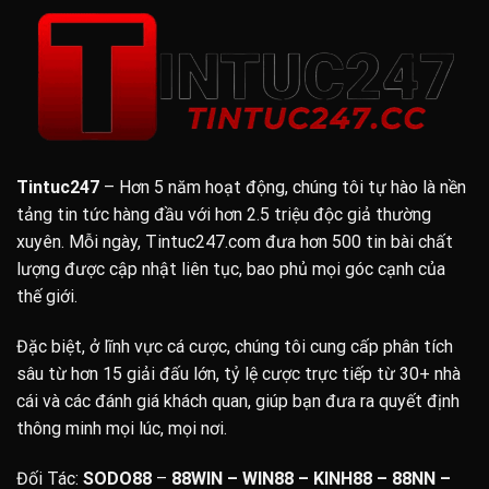
Tintuc247
– Hơn 5 năm hoạt động, chúng tôi tự hào là nền
tảng tin tức hàng đầu với hơn 2.5 triệu độc giả thường
xuyên. Mỗi ngày, Tintuc247.com đưa hơn 500 tin bài chất
lượng được cập nhật liên tục, bao phủ mọi góc cạnh của
thế giới.
Đặc biệt, ở lĩnh vực cá cược, chúng tôi cung cấp phân tích
sâu từ hơn 15 giải đấu lớn, tỷ lệ cược trực tiếp từ 30+ nhà
cái và các đánh giá khách quan, giúp bạn đưa ra quyết định
thông minh mọi lúc, mọi nơi.
Đối Tác:
SODO88
–
88WIN – WIN88 – KINH88 – 88NN –