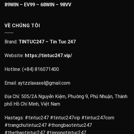
89WIN
– EV99 – 68WIN –
98VV
VỀ CHÚNG TÔI
Brand:
TINTUC247 – Tin Tuc 247
Website:
https://tintuc247.vip/
Hotline:
(+84) 816071400
Email:
aytzzlaxaxel@gmail.com
Địa Chỉ: 505/2A Nguyễn Kiệm, Phường 9, Phú Nhuận, Thành
phố Hồ Chí Minh, Việt Nam
Hastags: #tintuc247 #tintuc247vip #tintuc247com
#trangchutintuc247 #thongbaotintuc247
#thethaotintuc247 #tinnongtintuc247