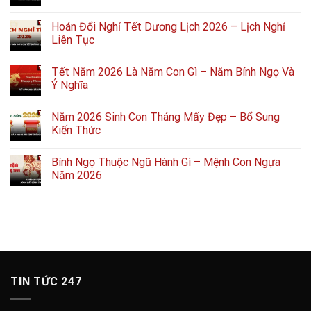
Hoán Đổi Nghỉ Tết Dương Lịch 2026 – Lịch Nghỉ
Liên Tục
Tết Năm 2026 Là Năm Con Gì – Năm Bính Ngọ Và
Ý Nghĩa
Năm 2026 Sinh Con Tháng Mấy Đẹp – Bổ Sung
Kiến Thức
Bính Ngọ Thuộc Ngũ Hành Gì – Mệnh Con Ngựa
Năm 2026
TIN TỨC 247