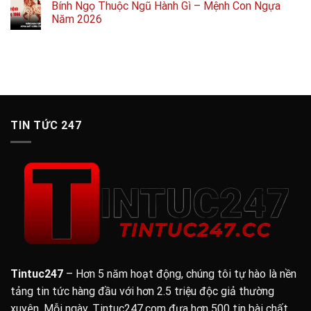
Bính Ngọ Thuộc Ngũ Hành Gì – Mệnh Con Ngựa
Năm 2026
TIN TỨC 247
Tintuc247
– Hơn 5 năm hoạt động, chúng tôi tự hào là nền
tảng tin tức hàng đầu với hơn 2.5 triệu độc giả thường
xuyên. Mỗi ngày, Tintuc247.com đưa hơn 500 tin bài chất