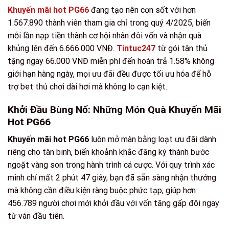
Khuyến mãi hot PG66
đang tạo nên cơn sốt với hơn
1.567.890 thành viên tham gia chỉ trong quý 4/2025, biến
mỗi lần nạp tiền thành cơ hội nhân đôi vốn và nhận quà
khủng lên đến 6.666.000 VNĐ.
Tintuc247
từ gói tân thủ
tặng ngay 66.000 VNĐ miễn phí đến hoàn trả 1.58% không
giới hạn hàng ngày, mọi ưu đãi đều được tối ưu hóa để hỗ
trợ bet thủ chơi dài hơi mà không lo cạn kiệt.
Khởi Đầu Bùng Nổ: Những Món Quà Khuyến Mãi
Hot PG66
Khuyến mãi hot PG66
luôn mở màn bằng loạt ưu đãi dành
riêng cho tân binh, biến khoảnh khắc đăng ký thành bước
ngoặt vàng son trong hành trình cá cược. Với quy trình xác
minh chỉ mất 2 phút 47 giây, bạn đã sẵn sàng nhận thưởng
mà không cần điều kiện ràng buộc phức tạp, giúp hơn
456.789 người chơi mới khởi đầu với vốn tăng gấp đôi ngay
từ ván đầu tiên.