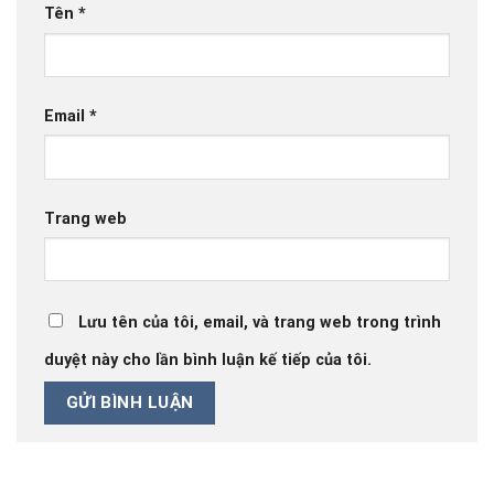
Tên
*
Email
*
Trang web
Lưu tên của tôi, email, và trang web trong trình
duyệt này cho lần bình luận kế tiếp của tôi.