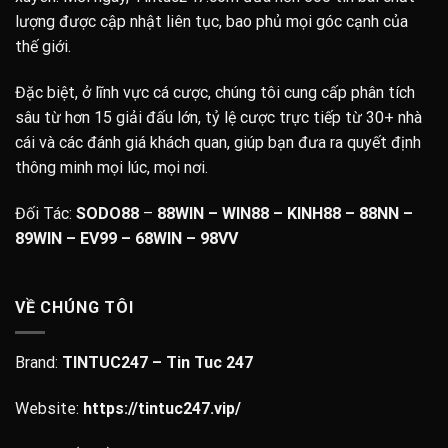
lượng được cập nhật liên tục, bao phủ mọi góc cạnh của
thế giới.
Đặc biệt, ở lĩnh vực cá cược, chúng tôi cung cấp phân tích
sâu từ hơn 15 giải đấu lớn, tỷ lệ cược trực tiếp từ 30+ nhà
cái và các đánh giá khách quan, giúp bạn đưa ra quyết định
thông minh mọi lúc, mọi nơi.
Đối Tác:
SODO88
–
88WIN – WIN88 – KINH88 – 88NN –
89WIN
– EV99 – 68WIN –
98VV
VỀ CHÚNG TÔI
Brand:
TINTUC247 – Tin Tuc 247
Website:
https://tintuc247.vip/