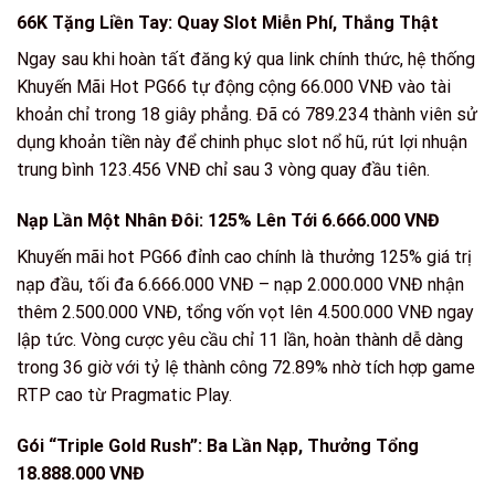
66K Tặng Liền Tay: Quay Slot Miễn Phí, Thắng Thật
Ngay sau khi hoàn tất đăng ký qua link chính thức, hệ thống
Khuyến Mãi Hot PG66 tự động cộng 66.000 VNĐ vào tài
khoản chỉ trong 18 giây phẳng. Đã có 789.234 thành viên sử
dụng khoản tiền này để chinh phục slot nổ hũ, rút lợi nhuận
trung bình 123.456 VNĐ chỉ sau 3 vòng quay đầu tiên.
Nạp Lần Một Nhân Đôi: 125% Lên Tới 6.666.000 VNĐ
Khuyến mãi hot PG66 đỉnh cao chính là thưởng 125% giá trị
nạp đầu, tối đa 6.666.000 VNĐ – nạp 2.000.000 VNĐ nhận
thêm 2.500.000 VNĐ, tổng vốn vọt lên 4.500.000 VNĐ ngay
lập tức. Vòng cược yêu cầu chỉ 11 lần, hoàn thành dễ dàng
trong 36 giờ với tỷ lệ thành công 72.89% nhờ tích hợp game
RTP cao từ Pragmatic Play.
Gói “Triple Gold Rush”: Ba Lần Nạp, Thưởng Tổng
18.888.000 VNĐ