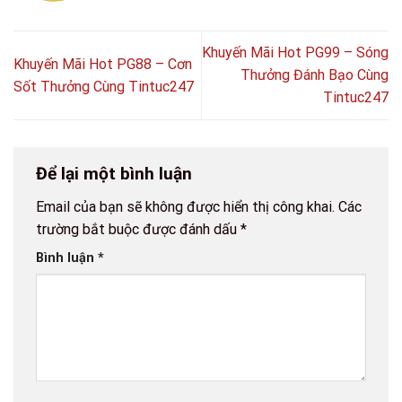
Khuyến Mãi Hot PG99 – Sóng
Khuyến Mãi Hot PG88 – Cơn
Thưởng Đánh Bạo Cùng
Sốt Thưởng Cùng Tintuc247
Tintuc247
Để lại một bình luận
Email của bạn sẽ không được hiển thị công khai.
Các
trường bắt buộc được đánh dấu
*
Bình luận
*