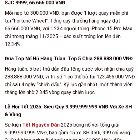
SJC 9999, 66.666.000 VNĐ
Mỗi nạp từ 300.000 VNĐ, bạn được 1 lượt quay miễn phí
tại “Fortune Wheel”. Tổng quỹ thưởng hàng ngày đạt
66.666.000 VNĐ, với 1.234 người trúng iPhone 15 Pro Max
chỉ trong tháng 11/2025 – xác suất trúng lớn lên đến
12.34%.
Đua Top Nổ Hũ Hàng Tuần: Top 5 Chia 288.888.000 VNĐ
Hàng tuần, 5 bet thủ dẫn đầu tổng cược slot nhận chia quỹ
288.888.000 VNĐ, vị trí số 1 có thể bỏ túi 123.456.000 VNĐ
chỉ sau 4 ngày “chiến đấu”. Kỷ lục gần nhất: một thành viên
thắng lớn nhờ 2.345 vòng quay chiến lược.
Lễ Hội Tết 2025: Siêu Quỹ 9.999.999.999 VNĐ Với Xe SH
& Vàng
Sự kiện
Tết Nguyên Đán
2025 bùng nổ với tổng giải
9.999.999.999 VNĐ, bao gồm 15 xe SH 350i, 999 chỉ vàng