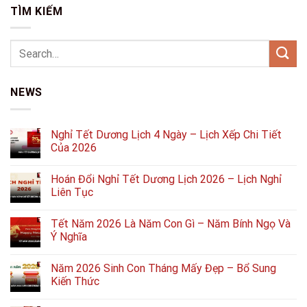
TÌM KIẾM
NEWS
Nghỉ Tết Dương Lịch 4 Ngày – Lịch Xếp Chi Tiết
Của 2026
Hoán Đổi Nghỉ Tết Dương Lịch 2026 – Lịch Nghỉ
Liên Tục
Tết Năm 2026 Là Năm Con Gì – Năm Bính Ngọ Và
Ý Nghĩa
Năm 2026 Sinh Con Tháng Mấy Đẹp – Bổ Sung
Kiến Thức