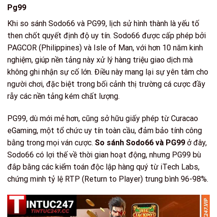
Pg99
Khi so sánh Sodo66 và PG99, lịch sử hình thành là yếu tố
then chốt quyết định độ uy tín. Sodo66 được cấp phép bởi
PAGCOR (Philippines) và Isle of Man, với hơn 10 năm kinh
nghiệm, giúp nền tảng này xử lý hàng triệu giao dịch mà
không ghi nhận sự cố lớn. Điều này mang lại sự yên tâm cho
người chơi, đặc biệt trong bối cảnh thị trường cá cược đầy
rẫy các nền tảng kém chất lượng.
PG99, dù mới mẻ hơn, cũng sở hữu giấy phép từ Curacao
eGaming, một tổ chức uy tín toàn cầu, đảm bảo tính công
bằng trong mọi ván cược.
So sánh Sodo66 và PG99
ở đây,
Sodo66 có lợi thế về thời gian hoạt động, nhưng PG99 bù
đắp bằng các kiểm toán độc lập hàng quý từ iTech Labs,
chứng minh tỷ lệ RTP (Return to Player) trung bình 96-98%.