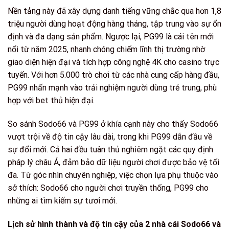
Nền tảng này đã xây dựng danh tiếng vững chắc qua hơn 1,8
triệu người dùng hoạt động hàng tháng, tập trung vào sự ổn
định và đa dạng sản phẩm. Ngược lại, PG99 là cái tên mới
nổi từ năm 2025, nhanh chóng chiếm lĩnh thị trường nhờ
giao diện hiện đại và tích hợp công nghệ 4K cho casino trực
tuyến. Với hơn 5.000 trò chơi từ các nhà cung cấp hàng đầu,
PG99 nhấn mạnh vào trải nghiệm người dùng trẻ trung, phù
hợp với bet thủ hiện đại.
So sánh Sodo66 và PG99 ở khía cạnh này cho thấy Sodo66
vượt trội về độ tin cậy lâu dài, trong khi PG99 dẫn đầu về
sự đổi mới. Cả hai đều tuân thủ nghiêm ngặt các quy định
pháp lý châu Á, đảm bảo dữ liệu người chơi được bảo vệ tối
đa. Từ góc nhìn chuyên nghiệp, việc chọn lựa phụ thuộc vào
sở thích: Sodo66 cho người chơi truyền thống, PG99 cho
những ai tìm kiếm sự tươi mới.
Lịch sử hình thành và độ tin cậy của 2 nhà cái Sodo66 và