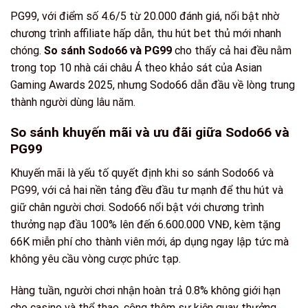
PG99, với điểm số 4.6/5 từ 20.000 đánh giá, nổi bật nhờ
chương trình affiliate hấp dẫn, thu hút bet thủ mới nhanh
chóng.
So sánh Sodo66 và PG99
cho thấy cả hai đều nằm
trong top 10 nhà cái châu Á theo khảo sát của Asian
Gaming Awards 2025, nhưng Sodo66 dẫn đầu về lòng trung
thành người dùng lâu năm.
So sánh khuyến mãi và ưu đãi giữa Sodo66 và
PG99
Khuyến mãi là yếu tố quyết định khi so sánh Sodo66 và
PG99, với cả hai nền tảng đều đầu tư mạnh để thu hút và
giữ chân người chơi. Sodo66 nổi bật với chương trình
thưởng nạp đầu 100% lên đến 6.600.000 VNĐ, kèm tặng
66K miễn phí cho thành viên mới, áp dụng ngay lập tức mà
không yêu cầu vòng cược phức tạp.
Hàng tuần, người chơi nhận hoàn trả 0.8% không giới hạn
cho casino và thể thao, cộng thêm sự kiện quay thưởng