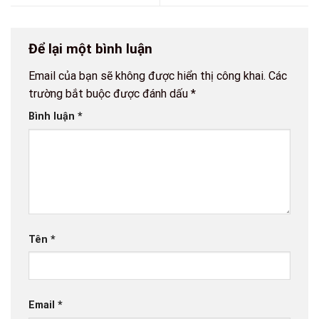
Để lại một bình luận
Email của bạn sẽ không được hiển thị công khai.
Các
trường bắt buộc được đánh dấu
*
Bình luận
*
Tên
*
Email
*