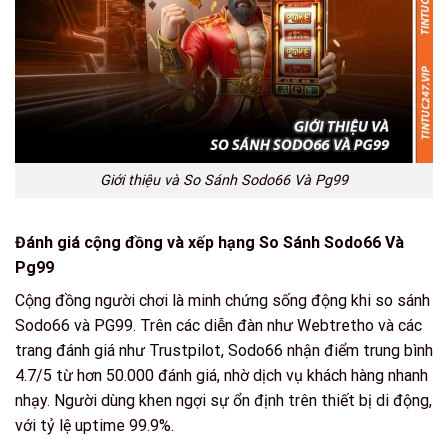
Giới thiệu và So Sánh Sodo66 Và Pg99
Đánh giá cộng đồng và xếp hạng So Sánh Sodo66 Và
Pg99
Cộng đồng người chơi là minh chứng sống động khi so sánh
Sodo66 và PG99. Trên các diễn đàn như Webtretho và các
trang đánh giá như Trustpilot, Sodo66 nhận điểm trung bình
4.7/5 từ hơn 50.000 đánh giá, nhờ dịch vụ khách hàng nhanh
nhạy. Người dùng khen ngợi sự ổn định trên thiết bị di động,
với tỷ lệ uptime 99.9%.