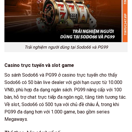
Trải nghiệm người dùng tại Sodo66 và PG99
Casino trực tuyến và slot game
So sánh Sodo66 và PG99 ở casino trực tuyến cho thấy
Sodo66 có 50 bàn live dealer với giới hạn cược từ 10.000
VNĐ, phù hợp đa dạng ngân sách. PG99 nâng cấp với 100
bàn, hỗ trợ chat trực tiếp đa ngôn ngữ, tăng tính tương tác.
Về slot, Sodo66 có 500 tựa với chủ đề châu Á, trong khi
PG99 đa dạng hơn với 1.000 game, bao gồm series
Megaways.