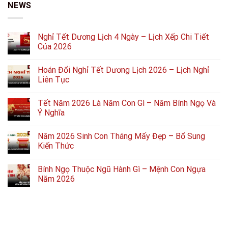
NEWS
Nghỉ Tết Dương Lịch 4 Ngày – Lịch Xếp Chi Tiết
Của 2026
Hoán Đổi Nghỉ Tết Dương Lịch 2026 – Lịch Nghỉ
Liên Tục
Tết Năm 2026 Là Năm Con Gì – Năm Bính Ngọ Và
Ý Nghĩa
Năm 2026 Sinh Con Tháng Mấy Đẹp – Bổ Sung
Kiến Thức
Bính Ngọ Thuộc Ngũ Hành Gì – Mệnh Con Ngựa
Năm 2026