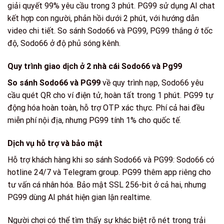
giải quyết 99% yêu cầu trong 3 phút. PG99 sử dụng AI chat
kết hợp con người, phản hồi dưới 2 phút, với hướng dẫn
video chi tiết. So sánh Sodo66 và PG99, PG99 thắng ở tốc
độ, Sodo66 ở độ phủ sóng kênh.
Quy trình giao dịch ở 2 nhà cái Sodo66 và Pg99
So sánh Sodo66 và PG99
về quy trình nạp, Sodo66 yêu
cầu quét QR cho ví điện tử, hoàn tất trong 1 phút. PG99 tự
động hóa hoàn toàn, hỗ trợ OTP xác thực. Phí cả hai đều
miễn phí nội địa, nhưng PG99 tính 1% cho quốc tế.
Dịch vụ hỗ trợ và bảo mật
Hỗ trợ khách hàng khi so sánh Sodo66 và PG99: Sodo66 có
hotline 24/7 và Telegram group. PG99 thêm app riêng cho
tư vấn cá nhân hóa. Bảo mật SSL 256-bit ở cả hai, nhưng
PG99 dùng AI phát hiện gian lận realtime.
Người chơi có thể tìm thấy sự khác biệt rõ nét trong trải