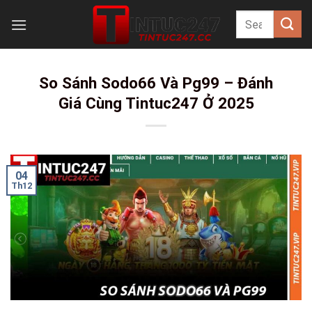
Skip
to
content
So Sánh Sodo66 Và Pg99 – Đánh
Giá Cùng Tintuc247 Ở 2025
04
Th12