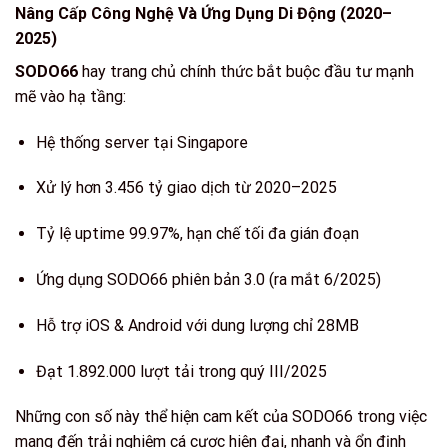
Nâng Cấp Công Nghệ Và Ứng Dụng Di Động (2020–
2025)
SODO66
hay trang chủ chính thức bắt buộc đầu tư mạnh
mẽ vào hạ tầng:
Hệ thống server tại Singapore
Xử lý hơn 3.456 tỷ giao dịch từ 2020–2025
Tỷ lệ uptime 99.97%, hạn chế tối đa gián đoạn
Ứng dụng SODO66 phiên bản 3.0 (ra mắt 6/2025)
Hỗ trợ iOS & Android với dung lượng chỉ 28MB
Đạt 1.892.000 lượt tải trong quý III/2025
Những con số này thể hiện cam kết của SODO66 trong việc
mang đến trải nghiệm cá cược hiện đại, nhanh và ổn định