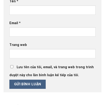
Tên
*
Email
*
Trang web
Lưu tên của tôi, email, và trang web trong trình
duyệt này cho lần bình luận kế tiếp của tôi.