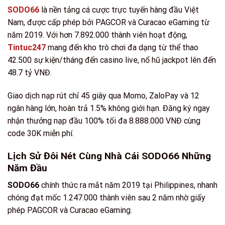
SODO66
là nền tảng cá cược trực tuyến hàng đầu Việt
Nam, được cấp phép bởi PAGCOR và Curacao eGaming từ
năm 2019. Với hơn 7.892.000 thành viên hoạt động,
Tintuc247
mang đến kho trò chơi đa dạng từ thể thao
42.500 sự kiện/tháng đến casino live, nổ hũ jackpot lên đến
48.7 tỷ VNĐ.
Giao dịch nạp rút chỉ 45 giây qua Momo, ZaloPay và 12
ngân hàng lớn, hoàn trả 1.5% không giới hạn. Đăng ký ngay
nhận thưởng nạp đầu 100% tối đa 8.888.000 VNĐ cùng
code 30K miễn phí.
Lịch Sử Đôi Nét Cùng Nhà Cái SODO66 Những
Năm Đầu
SODO66
chính thức ra mắt năm 2019 tại Philippines, nhanh
chóng đạt mốc 1.247.000 thành viên sau 2 năm nhờ giấy
phép PAGCOR và Curacao eGaming.