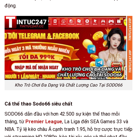
động.
Kho Trò Chơi Đa Dạng Và Chất Lượng Cao Tại SODO66
Cá thể thao Sodo66 siêu chất
SODO66 dẫn đầu với hơn 42.500 sự kiện thể thao mỗi
tháng, từ
Premier League
, La Liga đến SEA Games 33 và
NBA. Tỷ lệ kèo châu Á cạnh tranh 1.95, hỗ trợ cược trực tiếp
với streaming HD 1080p, kèo tài xỉu, góc và thẻ phạt đầy