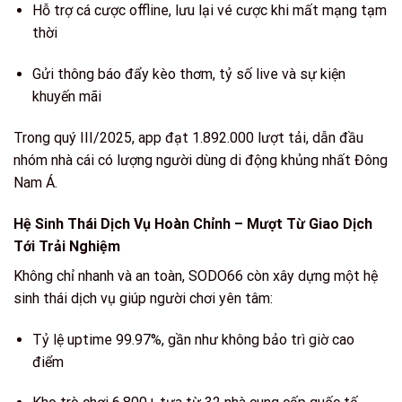
Hỗ trợ cá cược offline, lưu lại vé cược khi mất mạng tạm
thời
Gửi thông báo đẩy kèo thơm, tỷ số live và sự kiện
khuyến mãi
Trong quý III/2025, app đạt 1.892.000 lượt tải, dẫn đầu
nhóm nhà cái có lượng người dùng di động khủng nhất Đông
Nam Á.
Hệ Sinh Thái Dịch Vụ Hoàn Chỉnh – Mượt Từ Giao Dịch
Tới Trải Nghiệm
Không chỉ nhanh và an toàn, SODO66 còn xây dựng một hệ
sinh thái dịch vụ giúp người chơi yên tâm:
Tỷ lệ uptime 99.97%, gần như không bảo trì giờ cao
điểm