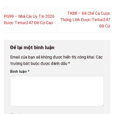
TK88 – Đế Chế Cá Cược
PG99 – Nhà Cái Uy Tín 2026
Thống Lĩnh Được Tintuc247
Được Tintuc247 Đề Cử Cao
Đề Cử
Để lại một bình luận
Email của bạn sẽ không được hiển thị công khai.
Các
trường bắt buộc được đánh dấu
*
Bình luận
*