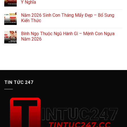
Ý Nghĩa
Năm 2026 Sinh Con Tháng Mấy Đẹp – Bổ Sung
Kiến Thức
Bính Ngọ Thuộc Ngũ Hành Gì – Mệnh Con Ngựa
Năm 2026
TIN TỨC 247