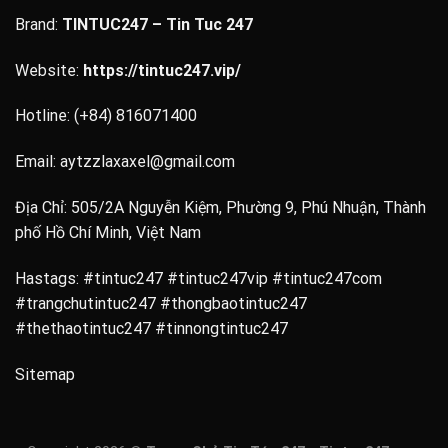
Brand:
TINTUC247 – Tin Tuc 247
Website:
https://tintuc247.vip/
Hotline:
(+84) 816071400
Email:
aytzzlaxaxel@gmail.com
Địa Chỉ: 505/2A Nguyễn Kiệm, Phường 9, Phú Nhuận, Thành
phố Hồ Chí Minh, Việt Nam
Hastags: #tintuc247 #tintuc247vip #tintuc247com
#trangchutintuc247 #thongbaotintuc247
#thethaotintuc247 #tinnongtintuc247
Sitemap