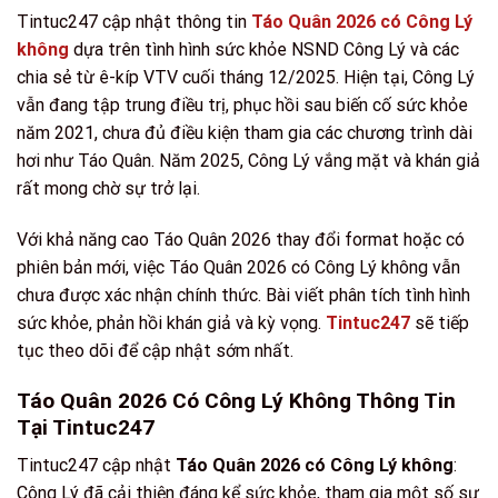
Tintuc247 cập nhật thông tin
Táo Quân 2026 có Công Lý
không
dựa trên tình hình sức khỏe NSND Công Lý và các
chia sẻ từ ê-kíp VTV cuối tháng 12/2025. Hiện tại, Công Lý
vẫn đang tập trung điều trị, phục hồi sau biến cố sức khỏe
năm 2021, chưa đủ điều kiện tham gia các chương trình dài
hơi như Táo Quân. Năm 2025, Công Lý vắng mặt và khán giả
rất mong chờ sự trở lại.
Với khả năng cao Táo Quân 2026 thay đổi format hoặc có
phiên bản mới, việc Táo Quân 2026 có Công Lý không vẫn
chưa được xác nhận chính thức. Bài viết phân tích tình hình
sức khỏe, phản hồi khán giả và kỳ vọng.
Tintuc247
sẽ tiếp
tục theo dõi để cập nhật sớm nhất.
Táo Quân 2026 Có Công Lý Không Thông Tin
Tại Tintuc247
Tintuc247 cập nhật
Táo Quân 2026 có Công Lý không
:
Công Lý đã cải thiện đáng kể sức khỏe, tham gia một số sự