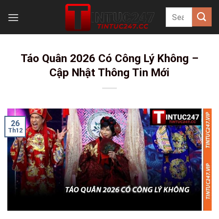
Skip
to
content
Táo Quân 2026 Có Công Lý Không –
Cập Nhật Thông Tin Mới
26
Th12