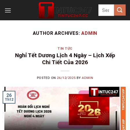
Skip
to
content
AUTHOR ARCHIVES:
ADMIN
TIN TỨC
Nghỉ Tết Dương Lịch 4 Ngày – Lịch Xếp
Chi Tiết Của 2026
POSTED ON
26/12/2025
BY
ADMIN
26
Th12