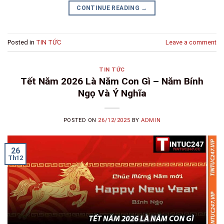
CONTINUE READING
→
Posted in
TIN TỨC
Leave a comment
TIN TỨC
Tết Năm 2026 Là Năm Con Gì – Năm Bính
Ngọ Và Ý Nghĩa
POSTED ON
26/12/2025
BY
ADMIN
26
Th12